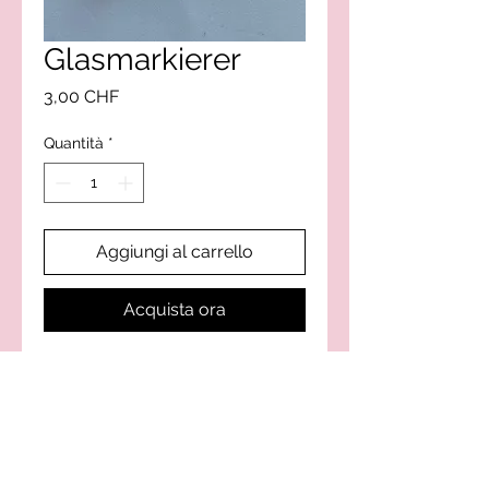
Glasmarkierer
Prezzo
3,00 CHF
Quantità
*
Aggiungi al carrello
Acquista ora
Silvy-Style creazione di
ghirlande - borsette - accessori
fatti a mano con il cuore