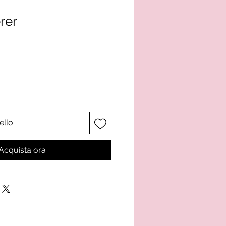
rer
ello
Acquista ora