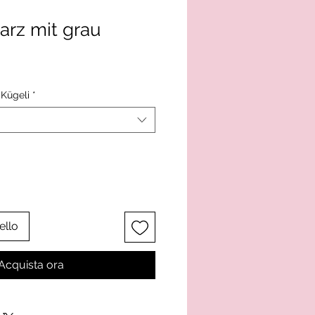
arz mit grau
Kügeli
*
ello
Acquista ora