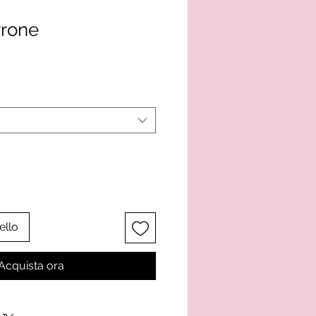
rrone
o
ello
Acquista ora