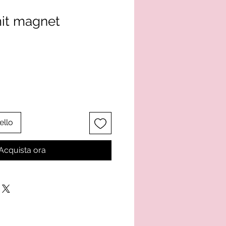
mit magnet
ello
Acquista ora