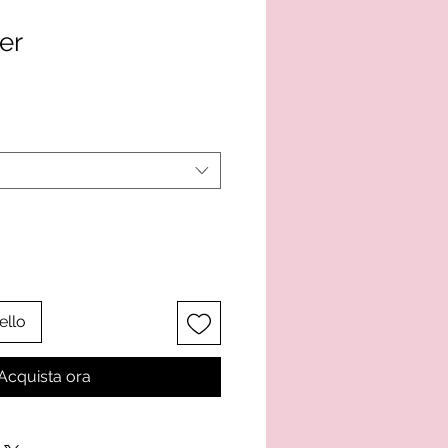
er
ello
Acquista ora