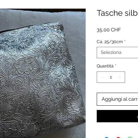
Tasche silb
Prezzo
35,00 CHF
Ca. 25/30cm
*
Seleziona
Quantità
*
Aggiungi al carr