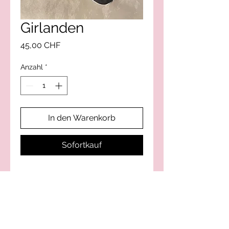
Girlanden
Preis
45,00 CHF
Anzahl
*
In den Warenkorb
Sofortkauf
Silvy-Style Kreation von
Kränzen – Handtaschen –
Accessoires
handgemacht mit
Herz