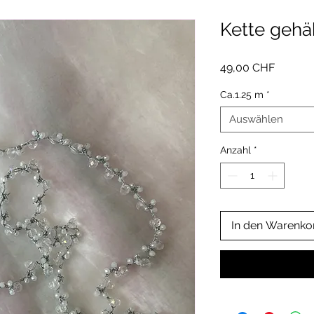
Kette gehä
Preis
49,00 CHF
Ca.1.25 m
*
Auswählen
Anzahl
*
In den Warenko