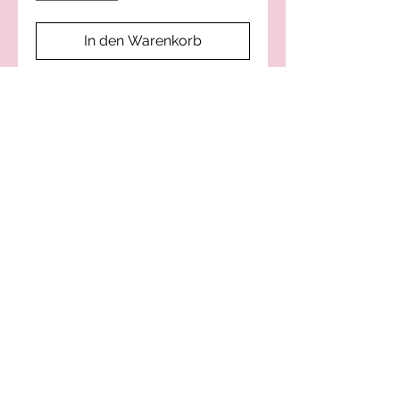
In den Warenkorb
Sofortkauf
Silvy-Style Kreation von
Kränzen – Handtaschen –
Accessoires
handgemacht mit
Herz
© 2023 erstellt von Phone Garage
Datenschutzrichtlinie
FAQ