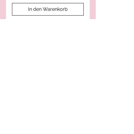
In den Warenkorb
Sofortkauf
Silvy-Style Kreation von
Kränzen – Handtaschen –
Accessoires
handgemacht mit
Herz
© 2023 erstellt von Phone Garage
Datenschutzrichtlinie
FAQ