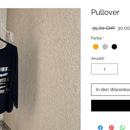
Pullover
Standa
 35,00 CHF 
30,0
Farbe
*
Anzahl
*
In den Warenko