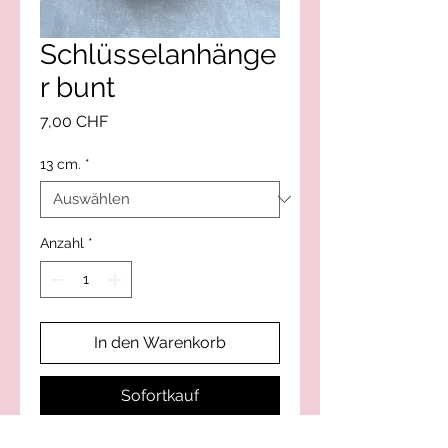
Schlüsselanhänge
r bunt
Preis
7,00 CHF
13 cm.
*
Anzahl
*
In den Warenkorb
Sofortkauf